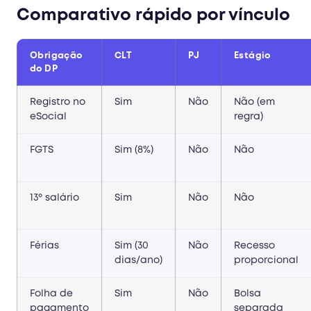
Comparativo rápido por vínculo
Obrigação
CLT
PJ
Estágio
do DP
Registro no
Sim
Não
Não (em
eSocial
regra)
FGTS
Sim (8%)
Não
Não
13º salário
Sim
Não
Não
Férias
Sim (30
Não
Recesso
dias/ano)
proporcional
Folha de
Sim
Não
Bolsa
pagamento
separada