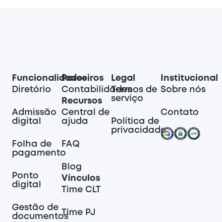
Funcionalidades
Parceiros
Legal
Institucional
Diretório
Contabilidades
Termos de
Sobre nós
serviço
Recursos
Admissão
Central de
Contato
digital
ajuda
Política de
privacidade
Folha de
FAQ
pagamento
Blog
Ponto
Vínculos
digital
Time CLT
Gestão de
Time PJ
documentos