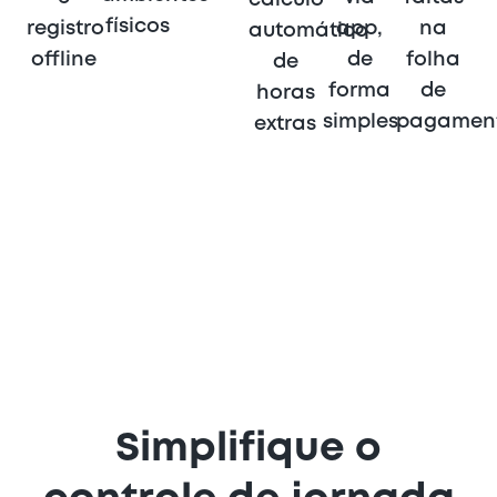
cálculo
físicos
registro
app,
na
automático
offline
de
folha
de
forma
de
horas
simples
pagamen
extras
Simplifique o