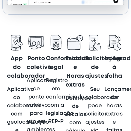
App
Ponto
Conformidade
Escalas
Solicitações
Integra
do
coletivo
legal
e
de
à
colaborador
Horas
ajustes
folha
Aplicativo
Registro
extras
de
em
Aplicativo
Seu
Lançame
ponto
conformidade
do
colaborador
de
Definição
coletivo
com a
colaborador
pode
horas
de
para
legislação
com
solicitar
extras
escalas
uso em
REP-P
geolocalização
ajustes
e
com
ambientes
e
via
faltas