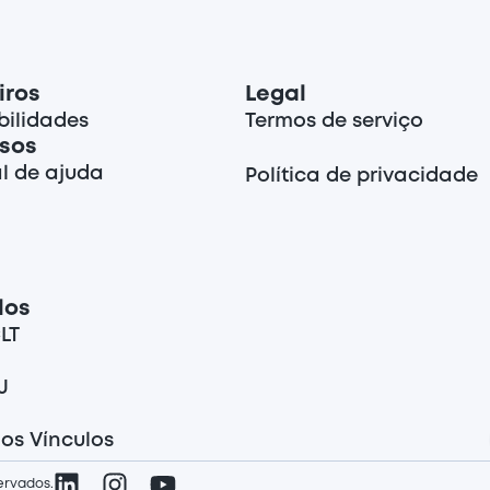
iros
Legal
ilidades
Termos de serviço
sos
l de ajuda
Política de privacidade
los
LT
J
los Vínculos
servados.